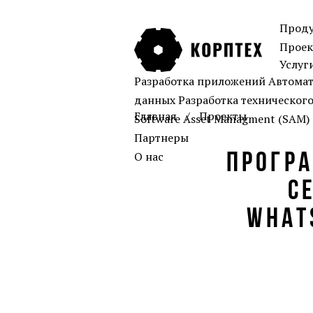
Прод
Прое
Услуг
Разработка приложений
Автомат
данных
Разработка техническог
Главная
Проекты
Software Asset Managment (SAM)
Партнеры
О нас
ПРОГРА
С
WHAT