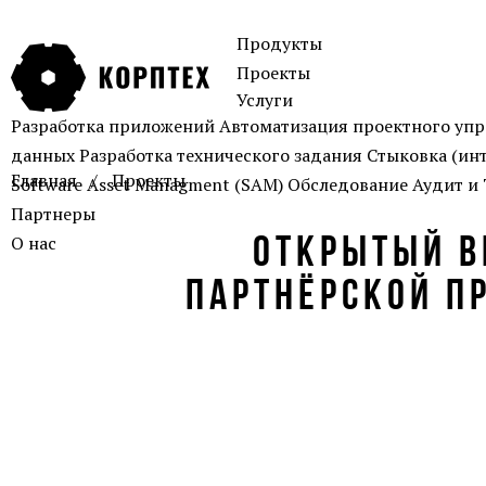
Продукты
Проекты
Услуги
Разработка приложений
Автоматизация проектного уп
данных
Разработка технического задания
Стыковка (ин
Главная
Проекты
Software Asset Managment (SAM)
Обследование
Аудит и
Партнеры
О нас
ОТКРЫТЫЙ В
ПАРТНЁРСКОЙ П