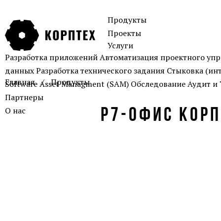
Продукты
Проекты
Услуги
Разработка приложений
Автоматизация проектного уп
данных
Разработка технического задания
Стыковка (ин
Главная
Продукты
Software Asset Managment (SAM)
Обследование
Аудит и
Партнеры
О нас
Р7-ОФИС КОР